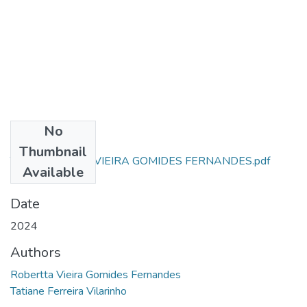
No
Files
Thumbnail
TCC - ROBERTA VIEIRA GOMIDES FERNANDES.pdf
Available
(694.27 KB)
Date
2024
Authors
Robertta Vieira Gomides Fernandes
Tatiane Ferreira Vilarinho