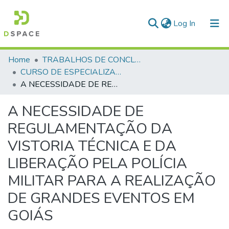
(current)
Log In
Communities & Collections
Home
TRABALHOS DE CONCLUSÃO DE CURSO - CEGESP (CURSO DE ESPECIALIZAÇÃO EM GERENCIAMENTO EM SEGURANÇA PÚBLICA)
CURSO DE ESPECIALIZAÇÃO EM GERENCIAMENTO EM SEGURANÇA PÚBLICA - CEGESP - 2024
All of DSpace
A NECESSIDADE DE REGULAMENTAÇÃO DA VISTORIA TÉCNICA E DA LIBERAÇÃO PELA POLÍCIA MILITAR PARA A REALIZAÇÃO DE GRANDES EVENTOS EM GOIÁS
Statistics
A NECESSIDADE DE
REGULAMENTAÇÃO DA
VISTORIA TÉCNICA E DA
LIBERAÇÃO PELA POLÍCIA
MILITAR PARA A REALIZAÇÃO
DE GRANDES EVENTOS EM
GOIÁS