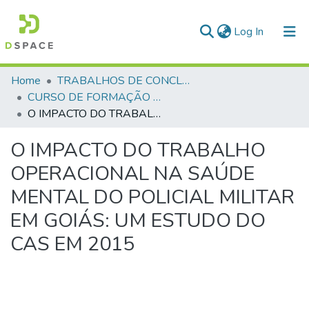
(current)
Log In
Communities & Collections
Home
TRABALHOS DE CONCLUSÃO DE CURSO - CFO (CURSO DE FORMAÇÃO DE OFICIAIS)
CURSO DE FORMAÇÃO DE OFICIAIS - 42ª TURMA CFO – ASPIRANTES - 2015
All of DSpace
O IMPACTO DO TRABALHO OPERACIONAL NA SAÚDE MENTAL DO POLICIAL MILITAR EM GOIÁS: UM ESTUDO DO CAS EM 2015
Statistics
O IMPACTO DO TRABALHO
OPERACIONAL NA SAÚDE
MENTAL DO POLICIAL MILITAR
EM GOIÁS: UM ESTUDO DO
CAS EM 2015