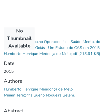
No
Files
Thumbnail
O Impacto do Trabalho Operacional na Saúde Mental do
Available
Policial Militar em Goiás_ Um Estudo do CAS em 2015 -
Humberto Henrique Medonça de Melo.pdf
(213.61 KB)
Date
2015
Authors
Humberto Henrique Mendonça de Melo
Miriam Terezinha Bueno Nogueira Belém.
Abstract