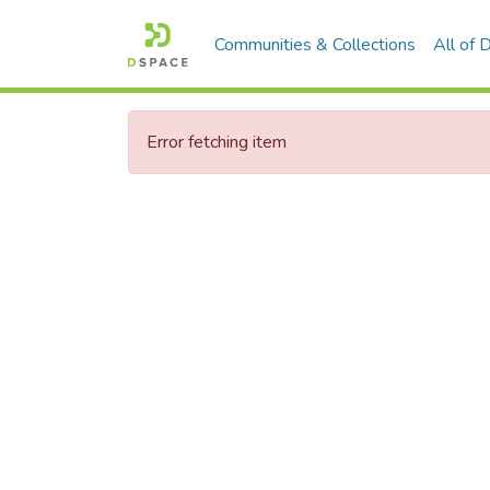
Communities & Collections
All of
Error fetching item