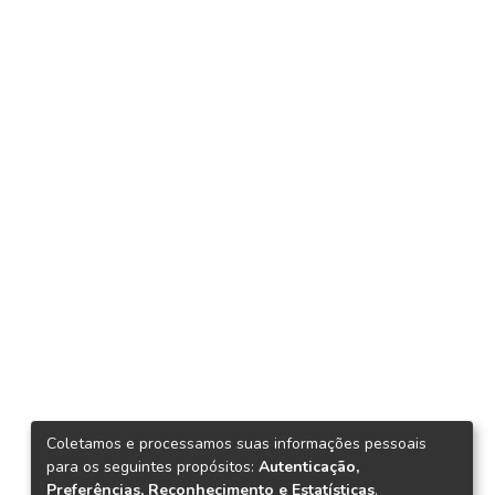
Coletamos e processamos suas informações pessoais
para os seguintes propósitos:
Autenticação,
Preferências, Reconhecimento e Estatísticas
.