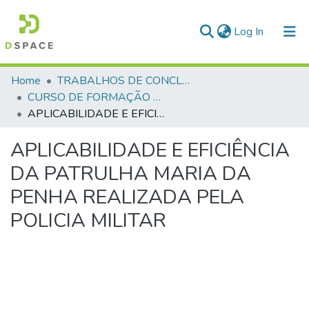
(current)
Log In
Communities & Collections
Home
TRABALHOS DE CONCLUSÃO DE CURSO - CFP (CURSO DE FORMAÇÃO DE PRAÇAS)
CURSO DE FORMAÇÃO DE PRAÇAS - CFP - 2018
All of DSpace
APLICABILIDADE E EFICIÊNCIA DA PATRULHA MARIA DA PENHA REALIZADA PELA POLICIA MILITAR
Statistics
APLICABILIDADE E EFICIÊNCIA
DA PATRULHA MARIA DA
PENHA REALIZADA PELA
POLICIA MILITAR