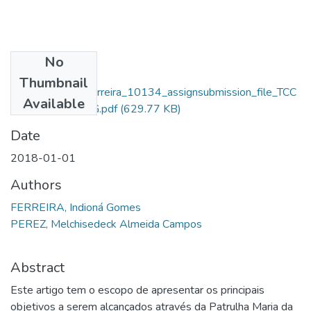
No
Files
Thumbnail
Indioná Gomes Ferreira_10134_assignsubmission_file_TCC
Available
INDIONA FERRIG.pdf
(629.77 KB)
Date
2018-01-01
Authors
FERREIRA, Indioná Gomes
PEREZ, Melchisedeck Almeida Campos
Abstract
Este artigo tem o escopo de apresentar os principais
objetivos a serem alcançados através da Patrulha Maria da