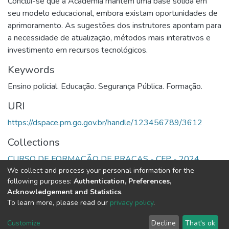
Conclui-se que a Academia mantém uma base sólida em
seu modelo educacional, embora existam oportunidades de
aprimoramento. As sugestões dos instrutores apontam para
a necessidade de atualização, métodos mais interativos e
investimento em recursos tecnológicos.
Keywords
Ensino policial. Educação. Segurança Pública. Formação.
URI
https://dspace.pm.go.gov.br/handle/123456789/3612
Collections
CURSO DE FORMAÇÃO DE PRAÇAS - CFP - 2024
We collect and process your personal information for the
following purposes:
Authentication, Preferences,
Full item page
Acknowledgement and Statistics
.
To learn more, please read our
privacy policy
.
DSpace software
copyright © 2002-2026
LYRASIS
Cookie
Privacy
End User
Send
Customize
Decline
That's ok