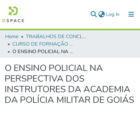
(current)
Log In
Communities & Collections
Home
TRABALHOS DE CONCLUSÃO DE CURSO - CFP (CURSO DE FORMAÇÃO DE PRAÇAS)
CURSO DE FORMAÇÃO DE PRAÇAS - CFP - 2024
All of DSpace
O ENSINO POLICIAL NA PERSPECTIVA DOS INSTRUTORES DA ACADEMIA DA POLÍCIA MILITAR DE GOIÁS
Statistics
O ENSINO POLICIAL NA
PERSPECTIVA DOS
INSTRUTORES DA ACADEMIA
DA POLÍCIA MILITAR DE GOIÁS