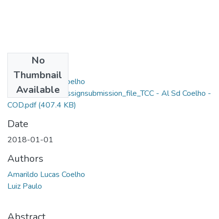
No
Files
Thumbnail
Amarildo Lucas Coelho
Available
Freitas_13654_assignsubmission_file_TCC - Al Sd Coelho -
COD.pdf
(407.4 KB)
Date
2018-01-01
Authors
Amarildo Lucas Coelho
Luiz Paulo
Abstract