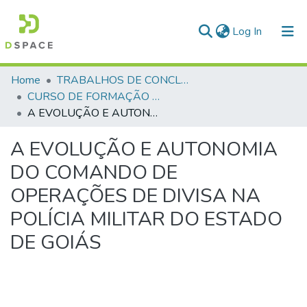
(current)
Log In
Communities & Collections
Home
TRABALHOS DE CONCLUSÃO DE CURSO - CFP (CURSO DE FORMAÇÃO DE PRAÇAS)
CURSO DE FORMAÇÃO DE PRAÇAS - CFP - 2018
All of DSpace
A EVOLUÇÃO E AUTONOMIA DO COMANDO DE OPERAÇÕES DE DIVISA NA POLÍCIA MILITAR DO ESTADO DE GOIÁS
Statistics
A EVOLUÇÃO E AUTONOMIA
DO COMANDO DE
OPERAÇÕES DE DIVISA NA
POLÍCIA MILITAR DO ESTADO
DE GOIÁS