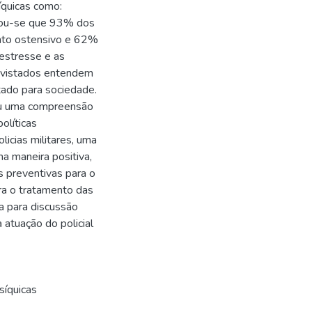
íquicas como:
icou-se que 93% dos
ento ostensivo e 62%
 estresse e as
evistados entendem
rtado para sociedade.
tou uma compreensão
olíticas
licias militares, uma
ma maneira positiva,
 preventivas para o
a o tratamento das
a para discussão
a atuação do policial
síquicas