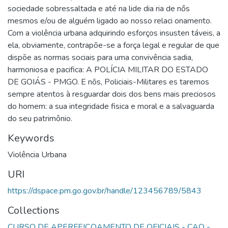
sociedade sobressaltada e até na lide dia ria de nős
mesmos e/ou de alguém ligado ao nosso relaci onamento.
Com a violência urbana adquirindo esforços insusten táveis, a
ela, obviamente, contrapõe-se a força legal e regular de que
dispõe as normas sociais para uma convivência sadia,
harmoniosa e pacifica: A POLÍCIA MILITAR DO ESTADO
DE GOIÁS - PMGO. E nõs, Policiais-Militares es taremos
sempre atentos à resguardar dois dos bens mais preciosos
do homem: a sua integridade fisica e moral e a salvaguarda
do seu patrimônio.
Keywords
Violência Urbana
URI
https://dspace.pm.go.gov.br/handle/123456789/5843
Collections
CURSO DE APERFEIÇOAMENTO DE OFICIAIS - CAO -