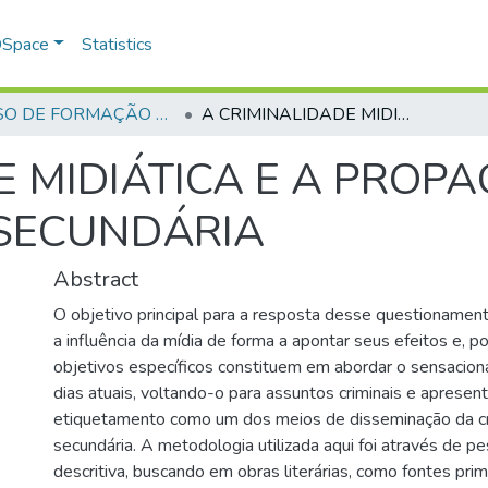
 DSpace
Statistics
CURSO DE FORMAÇÃO DE PRAÇAS - CFP - 2018
A CRIMINALIDADE MIDIÁTICA E A PROPAGAÇÃO DA CRIMINALIDADE SECUNDÁRIA
E MIDIÁTICA E A PROP
 SECUNDÁRIA
Abstract
O objetivo principal para a resposta desse questionament
a influência da mídia de forma a apontar seus efeitos e, p
objetivos específicos constituem em abordar o sensacion
dias atuais, voltando-o para assuntos criminais e apresent
etiquetamento como um dos meios de disseminação da cr
secundária. A metodologia utilizada aqui foi através de pe
descritiva, buscando em obras literárias, como fontes pri