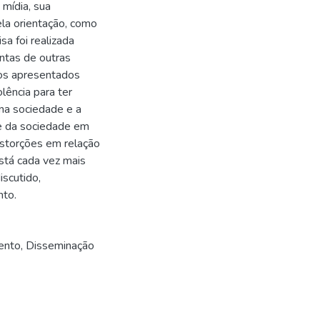
mídia, sua
ela orientação, como
sa foi realizada
ontas de outras
ados apresentados
lência para ter
 na sociedade e a
se da sociedade em
istorções em relação
está cada vez mais
iscutido,
nto.
ento
,
Disseminação