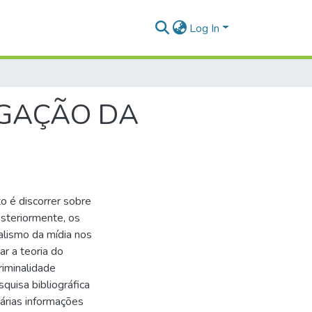
Log In
AGAÇÃO DA
o é discorrer sobre
osteriormente, os
alismo da mídia nos
ar a teoria do
iminalidade
squisa bibliográfica
márias informações