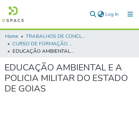
(current)
Log In
Communities & Collections
Home
TRABALHOS DE CONCLUSÃO DE CURSO - CFP (CURSO DE FORMAÇÃO DE PRAÇAS)
CURSO DE FORMAÇÃO DE PRAÇAS - CFP - 2018
All of DSpace
EDUCAÇÃO AMBIENTAL E A POLICIA MILITAR DO ESTADO DE GOIAS
Statistics
EDUCAÇÃO AMBIENTAL E A
POLICIA MILITAR DO ESTADO
DE GOIAS