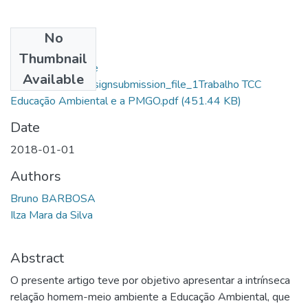
No
Files
Thumbnail
Bruno Barbosa De
Available
Paula_14169_assignsubmission_file_1Trabalho TCC
Educação Ambiental e a PMGO.pdf
(451.44 KB)
Date
2018-01-01
Authors
Bruno BARBOSA
Ilza Mara da Silva
Abstract
O presente artigo teve por objetivo apresentar a intrínseca
relação homem-meio ambiente a Educação Ambiental, que