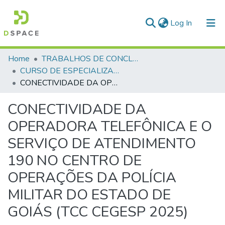
(current)
Log In
Communities & Collections
Home
TRABALHOS DE CONCLUSÃO DE CURSO - CEGESP (CURSO DE ESPECIALIZAÇÃO EM GERENCIAMENTO EM SEGURANÇA PÚBLICA)
CURSO DE ESPECIALIZAÇÃO EM GERENCIAMENTO EM SEGURANÇA PÚBLICA - CEGESP - 2025
All of DSpace
CONECTIVIDADE DA OPERADORA TELEFÔNICA E O SERVIÇO DE ATENDIMENTO 190 NO CENTRO DE OPERAÇÕES DA POLÍCIA MILITAR DO ESTADO DE GOIÁS (TCC CEGESP 2025)
Statistics
CONECTIVIDADE DA
OPERADORA TELEFÔNICA E O
SERVIÇO DE ATENDIMENTO
190 NO CENTRO DE
OPERAÇÕES DA POLÍCIA
MILITAR DO ESTADO DE
GOIÁS (TCC CEGESP 2025)