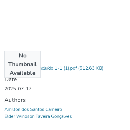
No
Files
Thumbnail
TCC CEGESP- concluído 1-1 (1).pdf
(512.83 KB)
Available
Date
2025-07-17
Authors
Amilton dos Santos Carneiro
Elder Windson Taveira Gonçalves