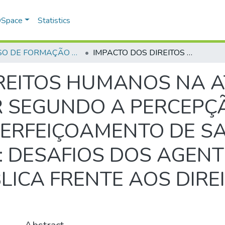
 DSpace
Statistics
CURSO DE FORMAÇÃO DE PRAÇAS - CFP - 2023
IMPACTO DOS DIREITOS HUMANOS NA ATUAÇÃO POLICIAL MILITAR SEGUNDO A PERCEPÇÃO DOS ALUNOS DO CURSO DE APERFEIÇOAMENTO DE SARGENTOS (CAS) – 3ª TURMA/2023: DESAFIOS DOS AGENTES DE SEGURANÇA PÚBLICA FRENTE AOS DIREITOS DA PESSOA HUMANA
IREITOS HUMANOS NA 
AR SEGUNDO A PERCEP
ERFEIÇOAMENTO DE SA
3: DESAFIOS DOS AGENT
ICA FRENTE AOS DIRE