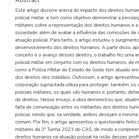
Abstract
Este artigo discorre acerca do impacto dos direitos huma
policial militar, e tem como objetivo demonstrar a percepç
militares sobre a representação dos direitos humanos e a 
sociedade, além de avaliar a influência das comissões de
atuação policial. Para tanto, o artigo estudou o surgiment
desenvolvimento dos direitos humanos. A partir disso, ap
conceito e o avanço desses direitos, o trabalho fez uma an
policial militar em conjunto com os direitos humanos, de
como a Polícia Militar do Estado de Goiás tem atuado em 
dos direitos dos cidadãos. Outrossim, o artigo apresentou
corporação supracitada utiliza para proteger, também, os 
policiais militares, os quais são humanos e, portanto, de
de direitos. Nesse ensejo, a obra demonstrou que, atual
falta de comunicação entre os militantes dos direitos hum
policial, sendo que, na verdade, ambos desejam a mesma 
comum. Por fim, o artigo apresentou o questionário feito c
militares da 3ª Turma 2023 do CAS, de modo a compreen
direitos humanos na atuação policial na visão desses profi