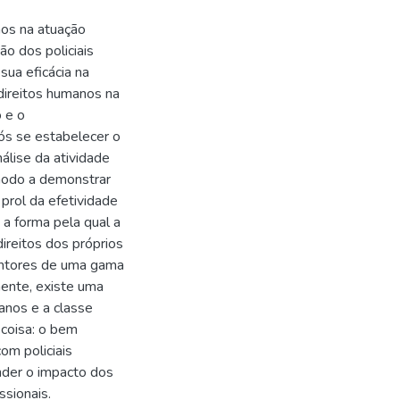
nos na atuação
ão dos policiais
sua eficácia na
 direitos humanos na
o e o
ós se estabelecer o
álise da atividade
 modo a demonstrar
prol da efetividade
 a forma pela qual a
direitos dos próprios
tentores de uma gama
mente, existe uma
anos e a classe
coisa: o bem
om policiais
der o impacto dos
ssionais.