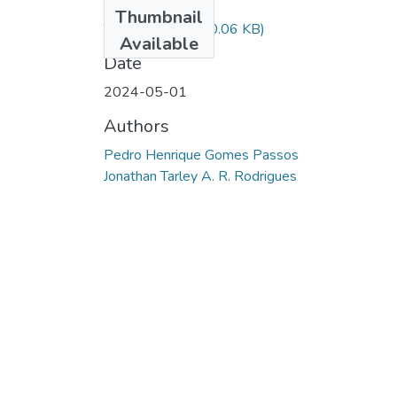
Files
Thumbnail
TCC Final.pdf
(350.06 KB)
Available
Date
2024-05-01
Authors
Pedro Henrique Gomes Passos
Jonathan Tarley A. R. Rodrigues