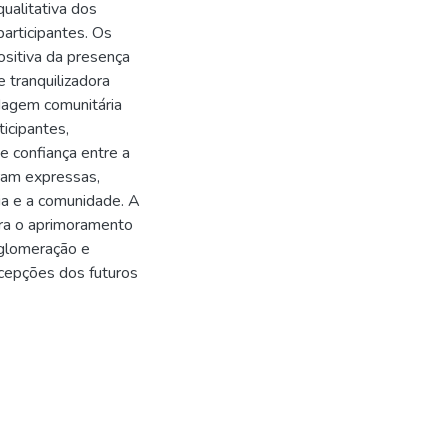
qualitativa dos
articipantes. Os
sitiva da presença
 tranquilizadora
dagem comunitária
icipantes,
e confiança entre a
oram expressas,
ia e a comunidade. A
ra o aprimoramento
aglomeração e
rcepções dos futuros