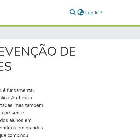
Log In
REVENÇÃO DE
ES
l é fundamental
ica. A eficácia
otadas, mas também
 a presente
o dos alunos em
conflitos em grandes
que combinou