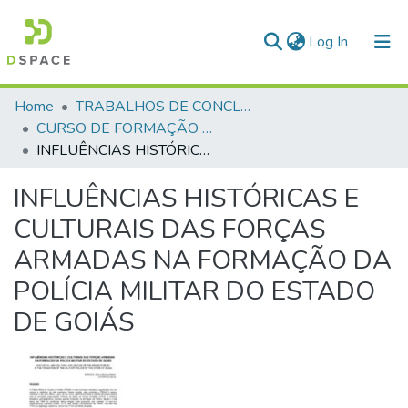
(current)
Log In
Communities & Collections
Home
TRABALHOS DE CONCLUSÃO DE CURSO - CFP (CURSO DE FORMAÇÃO DE PRAÇAS)
CURSO DE FORMAÇÃO DE PRAÇAS - CFP - 2018
All of DSpace
INFLUÊNCIAS HISTÓRICAS E CULTURAIS DAS FORÇAS ARMADAS NA FORMAÇÃO DA POLÍCIA MILITAR DO ESTADO DE GOIÁS
Statistics
INFLUÊNCIAS HISTÓRICAS E
CULTURAIS DAS FORÇAS
ARMADAS NA FORMAÇÃO DA
POLÍCIA MILITAR DO ESTADO
DE GOIÁS