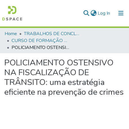
(current)
Log In
Communities & Collections
Home
TRABALHOS DE CONCLUSÃO DE CURSO - CFP (CURSO DE FORMAÇÃO DE PRAÇAS)
CURSO DE FORMAÇÃO DE PRAÇAS - CFP - 2024
All of DSpace
POLICIAMENTO OSTENSIVO NA FISCALIZAÇÃO DE TRÂNSITO: uma estratégia eficiente na prevenção de crimes
Statistics
POLICIAMENTO OSTENSIVO
NA FISCALIZAÇÃO DE
TRÂNSITO: uma estratégia
eficiente na prevenção de crimes