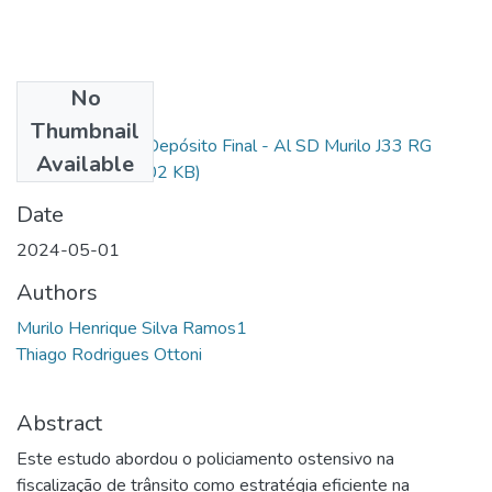
No
Files
Thumbnail
5º Depósito - 5º Depósito Final - Al SD Murilo J33 RG
Available
39943.pdf
(357.02 KB)
Date
2024-05-01
Authors
Murilo Henrique Silva Ramos1
Thiago Rodrigues Ottoni
Abstract
Este estudo abordou o policiamento ostensivo na
fiscalização de trânsito como estratégia eficiente na