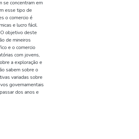
m se concentram em
am esse tipo de
es o comercio é
cas e lucro fácil.
 O objetivo deste
ção de mineiros
fico e o comercio
atórias com jovens,
sobre a exploração e
 não sabem sobre o
ivas variadas sobre
tivos governamentais
passar dos anos e