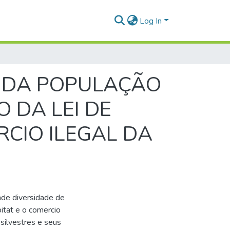
Log In
 DA POPULAÇÃO
 DA LEI DE
RCIO ILEGAL DA
nde diversidade de
itat e o comercio
 silvestres e seus