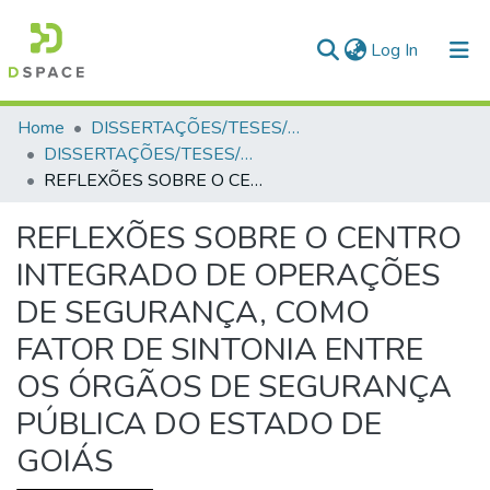
(current)
Log In
Communities & Collections
Home
DISSERTAÇÕES/TESES/MONOGRAFIAS
DISSERTAÇÕES/TESES/MONOGRAFIAS
All of DSpace
REFLEXÕES SOBRE O CENTRO INTEGRADO DE OPERAÇÕES DE SEGURANÇA, COMO FATOR DE SINTONIA ENTRE OS ÓRGÃOS DE SEGURANÇA PÚBLICA DO ESTADO DE GOIÁS
Statistics
REFLEXÕES SOBRE O CENTRO
INTEGRADO DE OPERAÇÕES
DE SEGURANÇA, COMO
FATOR DE SINTONIA ENTRE
OS ÓRGÃOS DE SEGURANÇA
PÚBLICA DO ESTADO DE
GOIÁS