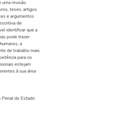
de uma revisão
vros, teses, artigos
ntes e argumentos
scritiva de
el identificar que a
as pode trazer
 humanos, a
nte de trabalho mais
petência para os
ssionais estejam
erentes à sua área
ia Penal do Estado