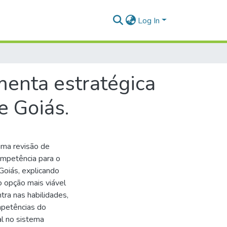
Log In
nta estratégica
e Goiás.
uma revisão de
ompetência para o
Goiás, explicando
 opção mais viável
ra nas habilidades,
mpetências do
al no sistema