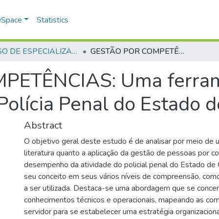
 DSpace
Statistics
CURSO DE ESPECIALIZAÇÃO EM GERENCIAMENTO EM SEGURANÇA PÚBLICA - CEGESP - 2024
GESTÃO POR COMPETÊNCIAS: Uma ferramenta estratégica organizacional na Polícia Penal do Estado de Goiás.
ETÊNCIAS: Uma ferrame
Polícia Penal do Estado d
Abstract
O objetivo geral deste estudo é de analisar por meio de 
literatura quanto a aplicação da gestão de pessoas por c
desempenho da atividade do policial penal do Estado de 
seu conceito em seus vários níveis de compreensão, como
a ser utilizada. Destaca-se uma abordagem que se concent
conhecimentos técnicos e operacionais, mapeando as co
servidor para se estabelecer uma estratégia organizacion