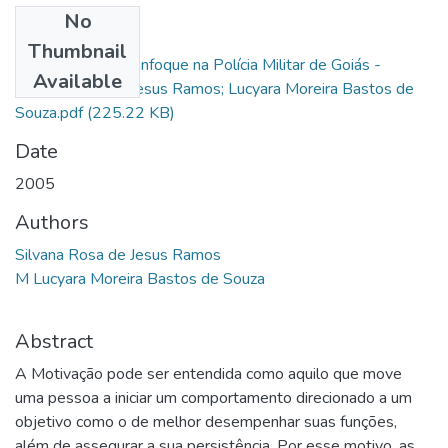
No
Files
Thumbnail
Motivação - Um Enfoque na Polícia Militar de Goiás -
Available
Silvana Rosa de Jesus Ramos; Lucyara Moreira Bastos de
Souza.pdf
(225.22 KB)
Date
2005
Authors
Silvana Rosa de Jesus Ramos
M Lucyara Moreira Bastos de Souza
Abstract
A Motivação pode ser entendida como aquilo que move
uma pessoa a iniciar um comportamento direcionado a um
objetivo como o de melhor desempenhar suas funções,
além de assegurar a sua persistência. Por esse motivo, as