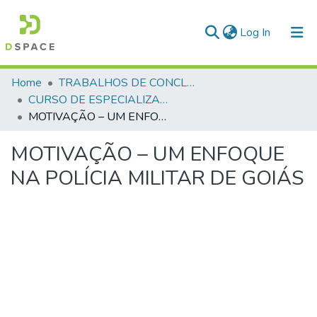
(current)
Log In
Communities & Collections
Home
TRABALHOS DE CONCLUSÃO DE CURSO - CEGESP (CURSO DE ESPECIALIZAÇÃO EM GERENCIAMENTO EM SEGURANÇA PÚBLICA)
CURSO DE ESPECIALIZAÇÃO EM GERENCIAMENTO EM SEGURANÇA PÚBLICA - CEGESP - 2005
All of DSpace
MOTIVAÇÃO – UM ENFOQUE NA POLÍCIA MILITAR DE GOIÁS
Statistics
MOTIVAÇÃO – UM ENFOQUE
NA POLÍCIA MILITAR DE GOIÁS