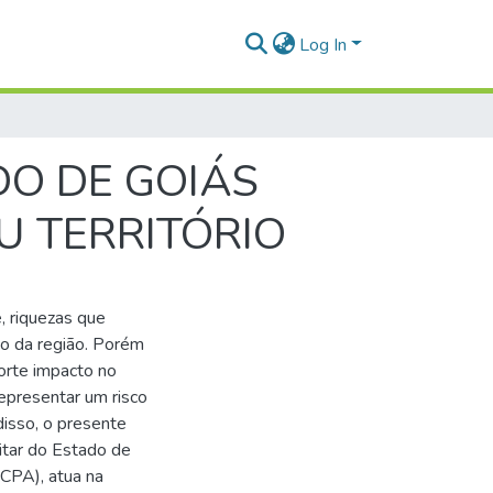
Log In
DO DE GOIÁS
U TERRITÓRIO
, riquezas que
co da região. Porém
orte impacto no
epresentar um risco
disso, o presente
litar do Estado de
CPA), atua na