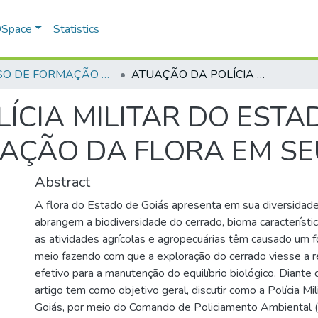
 DSpace
Statistics
CURSO DE FORMAÇÃO DE PRAÇAS - CFP - 2018
ATUAÇÃO DA POLÍCIA MILITAR DO ESTADO DE GOIÁS PARA A PRESERVAÇÃO DA FLORA EM SEU TERRITÓRIO
ÍCIA MILITAR DO ESTA
AÇÃO DA FLORA EM SE
Abstract
A flora do Estado de Goiás apresenta em sua diversidade
abrangem a biodiversidade do cerrado, bioma característi
as atividades agrícolas e agropecuárias têm causado um f
meio fazendo com que a exploração do cerrado viesse a r
efetivo para a manutenção do equilíbrio biológico. Diante 
artigo tem como objetivo geral, discutir como a Polícia Mi
Goiás, por meio do Comando de Policiamento Ambiental (