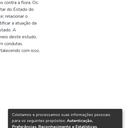
s contra a flora. Os
litar do Estado do
e; relacionar o
ificar a atuação da
Estado. A
 meio deste estudo,
 em condutas
ortalecendo com isso,
Coletamos e processamos suas informações pessoais
para os seguintes propósitos:
Autenticação,
Preferências, Reconhecimento e Estatísticas
.