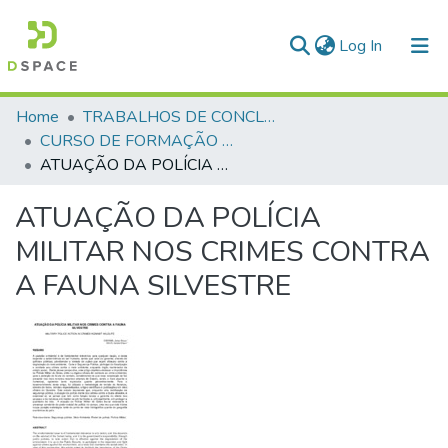
(current)
Log In
Communities & Collections
Home
TRABALHOS DE CONCLUSÃO DE CURSO - CFP (CURSO DE FORMAÇÃO DE PRAÇAS)
CURSO DE FORMAÇÃO DE PRAÇAS - CFP - 2018
All of DSpace
ATUAÇÃO DA POLÍCIA MILITAR NOS CRIMES CONTRA A FAUNA SILVESTRE
Statistics
ATUAÇÃO DA POLÍCIA
MILITAR NOS CRIMES CONTRA
A FAUNA SILVESTRE