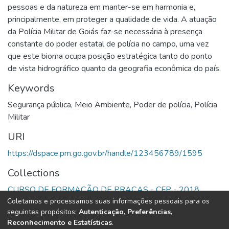
pessoas e da natureza em manter-se em harmonia e,
principalmente, em proteger a qualidade de vida. A atuação
da Polícia Militar de Goiás faz-se necessária à presença
constante do poder estatal de polícia no campo, uma vez
que este bioma ocupa posição estratégica tanto do ponto
de vista hidrográfico quanto da geografia econômica do país.
Keywords
Segurança pública
,
Meio Ambiente
,
Poder de polícia
,
Polícia
Militar
URI
https://dspace.pm.go.gov.br/handle/123456789/1595
Collections
CURSO DE FORMAÇÃO DE PRAÇAS - CFP - 2018
Coletamos e processamos suas informações pessoais para os
seguintes propósitos:
Autenticação, Preferências,
Full item page
Reconhecimento e Estatísticas
.