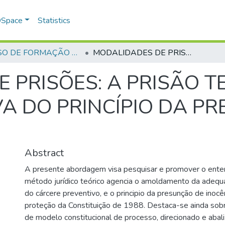
 DSpace
Statistics
CURSO DE FORMAÇÃO DE PRAÇAS - CFP - 2018
MODALIDADES DE PRISÕES: A PRISÃO TEMPORÁRIA SOB UMA PERSPECTIVA DO PRINCÍPIO DA PRESUNÇÃO DE INOCÊNCIA
 PRISÕES: A PRISÃO 
A DO PRINCÍPIO DA P
Abstract
A presente abordagem visa pesquisar e promover o ent
método jurídico teórico agencia o amoldamento da adequa
do cárcere preventivo, e o principio da presunção de inocên
proteção da Constituição de 1988. Destaca-se ainda sob
de modelo constitucional de processo, direcionado e abal