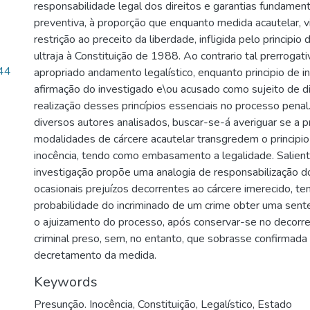
responsabilidade legal dos direitos e garantias fundamenta
preventiva, à proporção que enquanto medida acautelar, 
restrição ao preceito da liberdade, infligida pelo principio 
ultraja à Constituição de 1988. Ao contrario tal prerrogat
44
apropriado andamento legalístico, enquanto principio de i
afirmação do investigado e\ou acusado como sujeito de di
realização desses princípios essenciais no processo penal
diversos autores analisados, buscar-se-á averiguar se a
modalidades de cárcere acautelar transgredem o principio 
inocência, tendo como embasamento a legalidade. Salien
investigação propõe uma analogia de responsabilização d
ocasionais prejuízos decorrentes ao cárcere imerecido, te
probabilidade do incriminado de um crime obter uma sent
o ajuizamento do processo, após conservar-se no decorre
criminal preso, sem, no entanto, que sobrasse confirmada 
decretamento da medida.
Keywords
Presunção. Inocência
,
Constituição
,
Legalístico
,
Estado