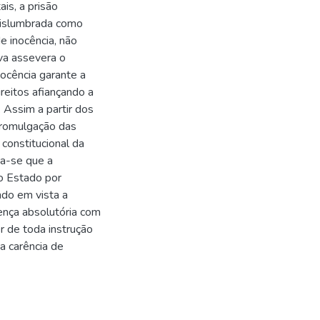
is, a prisão
vislumbrada como
de inocência, não
iva assevera o
nocência garante a
reitos afiançando a
. Assim a partir dos
 promulgação das
constitucional da
ta-se que a
o Estado por
ndo em vista a
ença absolutória com
r de toda instrução
a carência de