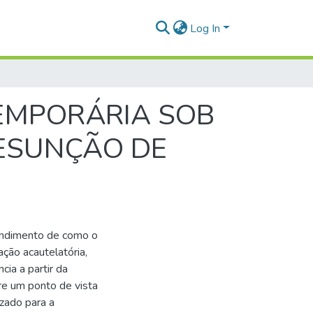
Log In
TEMPORÁRIA SOB
RESUNÇÃO DE
endimento de como o
ção acautelatória,
cia a partir da
re um ponto de vista
izado para a