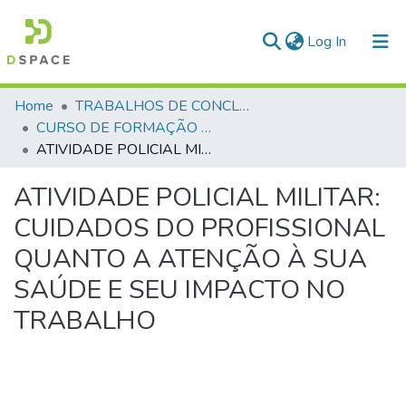
(current)
Log In
Communities & Collections
Home
TRABALHOS DE CONCLUSÃO DE CURSO - CFP (CURSO DE FORMAÇÃO DE PRAÇAS)
CURSO DE FORMAÇÃO DE PRAÇAS - CFP - 2024
All of DSpace
ATIVIDADE POLICIAL MILITAR: CUIDADOS DO PROFISSIONAL QUANTO A ATENÇÃO À SUA SAÚDE E SEU IMPACTO NO TRABALHO
Statistics
ATIVIDADE POLICIAL MILITAR:
CUIDADOS DO PROFISSIONAL
QUANTO A ATENÇÃO À SUA
SAÚDE E SEU IMPACTO NO
TRABALHO