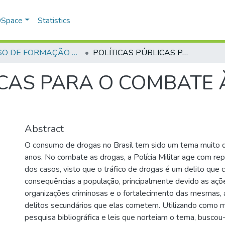
 DSpace
Statistics
CURSO DE FORMAÇÃO DE PRAÇAS - CFP - 2018
POLÍTICAS PÚBLICAS PARA O COMBATE ÀS DROGAS NO BRASIL
ICAS PARA O COMBATE
Abstract
O consumo de drogas no Brasil tem sido um tema muito d
anos. No combate as drogas, a Polícia Militar age com rep
dos casos, visto que o tráfico de drogas é um delito que 
consequências a população, principalmente devido as ações
organizações criminosas e o fortalecimento das mesmas,
delitos secundários que elas cometem. Utilizando como 
pesquisa bibliográfica e leis que norteiam o tema, busco