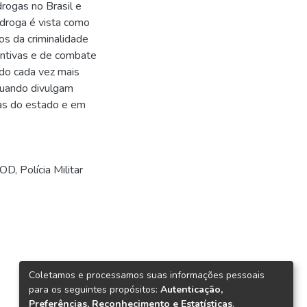
rogas no Brasil e
droga é vista como
s da criminalidade
entivas e de combate
do cada vez mais
 quando divulgam
as do estado e em
OD
,
Polícia Militar
Coletamos e processamos suas informações pessoais
para os seguintes propósitos:
Autenticação,
Preferências, Reconhecimento e Estatísticas
.