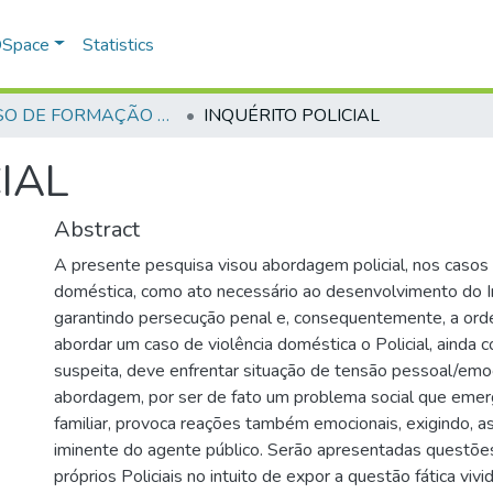
 DSpace
Statistics
CURSO DE FORMAÇÃO DE PRAÇAS - CFP - 2018
INQUÉRITO POLICIAL
IAL
Abstract
A presente pesquisa visou abordagem policial, nos casos 
doméstica, como ato necessário ao desenvolvimento do Inq
garantindo persecução penal e, consequentemente, a orde
abordar um caso de violência doméstica o Policial, ainda 
suspeita, deve enfrentar situação de tensão pessoal/emoci
abordagem, por ser de fato um problema social que emer
familiar, provoca reações também emocionais, exigindo, a
iminente do agente público. Serão apresentadas questõe
próprios Policiais no intuito de expor a questão fática vivi