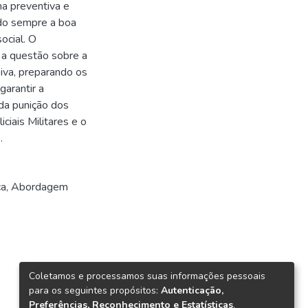
ma preventiva e
ndo sempre a boa
ocial. O
 a questão sobre a
iva, preparando os
garantir a
 da punição dos
ciais Militares e o
.
ca
,
Abordagem
Coletamos e processamos suas informações pessoais
para os seguintes propósitos:
Autenticação,
Preferências, Reconhecimento e Estatísticas
.