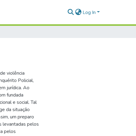
Log In
de violência
uérito Policial,
m jurídica. Ao
com fundada
onal e social. Tal
ge da situação
ssim, um preparo
s levantadas pelos
da pelos