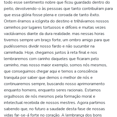
todo esse sentimento nobre que ficou guardado dentro do
peito, devolvendo-o às pessoas que tanto contribuíram para
que essa glória fosse plena e coroada de tanto êxito.
Ontem éramos a icógnita do destino e trilhávamos nossos
caminhos por lugares tortuosos e difíceis e muitas vezes
vacilávamos diante da dura realidade. mas nessas horas
tivemos sempre um braço forte, um ombro amigo para que
pudéssemos dividir nosso fardo e não sucumbir na
caminhada. Hoje, chegamos juntos à reta final e nos
lembraremos com carinho daqueles que ficaram pelo
caminho, mas nosso maior exemplo, somos nós mesmos,
que conseguimos chegar aqui e temos a consciência
tranquila por saber que demos o melhor de nós e
continuaremos sempre, buscando nosso aprimoramento
enquanto homens, enquanto seres racionais. Estamos
orgulhosos de nós mesmos pela formação moral e
intelectual recebida de nossos mestres. Agora partimos
sabendo que, no futuro a saudade desta fase de nossas
vidas far-se-á forte no coração. A lembrança dos bons