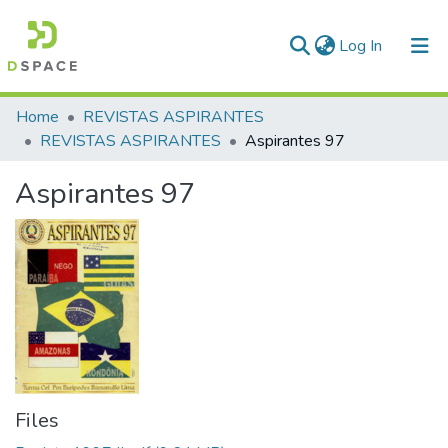
(current)
Log In
Communities & Collections
Home
REVISTAS ASPIRANTES
REVISTAS ASPIRANTES
Aspirantes 97
All of DSpace
Aspirantes 97
Statistics
Files