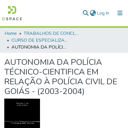
(current)
Log In
Communities & Collections
Home
TRABALHOS DE CONCLUSÃO DE CURSO - CAESP (CURSO DE ESPECIALIZAÇÃO EM ALTOS ESTUDOS EM SEGURANÇA PÚBLICA)
CURSO DE ESPECIALIZAÇÃO EM ALTOS ESTUDOS EM SEGURANÇA PÚBLICA - CAESP - 2006
All of DSpace
AUTONOMIA DA POLÍCIA TÉCNICO-CIENTIFICA EM RELAÇÃO À POLÍCIA CIVIL DE GOIÁS - (2003-2004)
Statistics
AUTONOMIA DA POLÍCIA
TÉCNICO-CIENTIFICA EM
RELAÇÃO À POLÍCIA CIVIL DE
GOIÁS - (2003-2004)