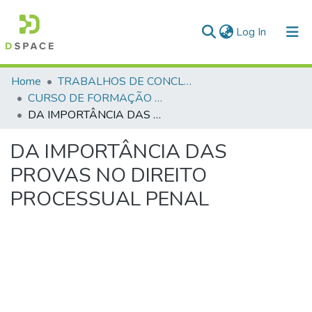
(current)
Log In
Communities & Collections
Home
TRABALHOS DE CONCLUSÃO DE CURSO - CFP (CURSO DE FORMAÇÃO DE PRAÇAS)
CURSO DE FORMAÇÃO DE PRAÇAS - CFP - 2018
All of DSpace
DA IMPORTÂNCIA DAS PROVAS NO DIREITO PROCESSUAL PENAL
Statistics
DA IMPORTÂNCIA DAS
PROVAS NO DIREITO
PROCESSUAL PENAL