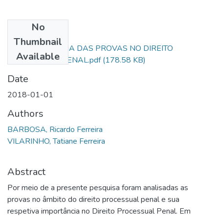
No
Files
Thumbnail
DA IMPORTÂNCIA DAS PROVAS NO DIREITO
Available
PROCESSUAL PENAL.pdf
(178.58 KB)
Date
2018-01-01
Authors
BARBOSA, Ricardo Ferreira
VILARINHO, Tatiane Ferreira
Abstract
Por meio de a presente pesquisa foram analisadas as
provas no âmbito do direito processual penal e sua
respetiva importância no Direito Processual Penal. Em