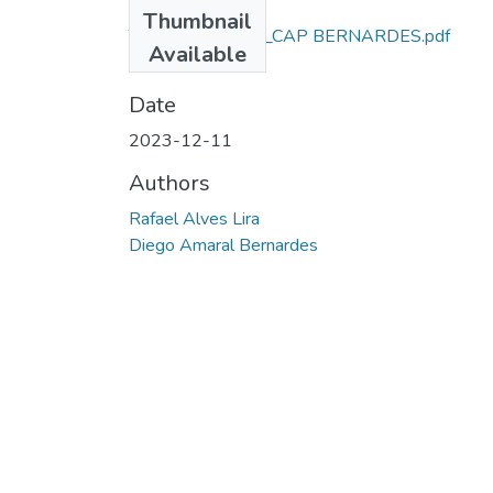
Files
Thumbnail
TCC_AL SD LIRA_CAP BERNARDES.pdf
Available
(424.73 KB)
Date
2023-12-11
Authors
Rafael Alves Lira
Diego Amaral Bernardes