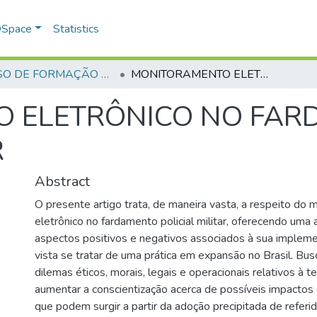
 DSpace
Statistics
CURSO DE FORMAÇÃO DE PRAÇAS - CFP - 2023
MONITORAMENTO ELETRÔNICO NO FARDAMENTO POLICIAL MILITAR
 ELETRÔNICO NO FA
R
Abstract
O presente artigo trata, de maneira vasta, a respeito do
eletrônico no fardamento policial militar, oferecendo uma a
aspectos positivos e negativos associados à sua implem
vista se tratar de uma prática em expansão no Brasil. Bus
dilemas éticos, morais, legais e operacionais relativos à t
aumentar a conscientização acerca de possíveis impactos
que podem surgir a partir da adoção precipitada de referi