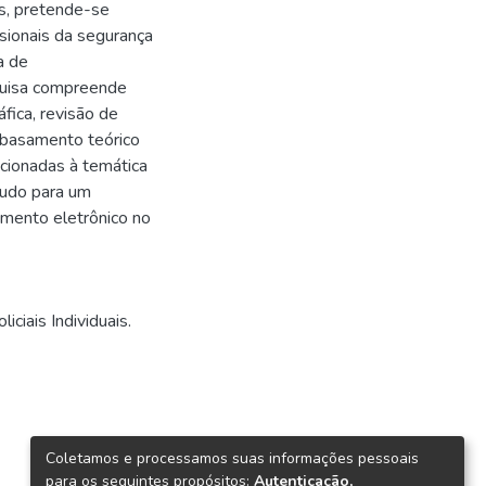
s, pretende-se
ssionais da segurança
a de
quisa compreende
fica, revisão de
embasamento teórico
acionadas à temática
tudo para um
mento eletrônico no
ciais Individuais.
Coletamos e processamos suas informações pessoais
para os seguintes propósitos:
Autenticação,