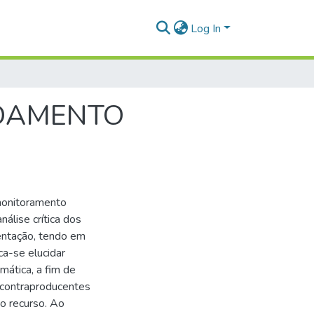
Log In
RDAMENTO
 monitoramento
nálise crítica dos
entação, tendo em
ca-se elucidar
emática, a fim de
 contraproducentes
do recurso. Ao