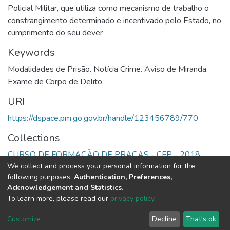
Policial Militar, que utiliza como mecanismo de trabalho o
constrangimento determinado e incentivado pelo Estado, no
cumprimento do seu dever
Keywords
Modalidades de Prisão. Notícia Crime. Aviso de Miranda.
Exame de Corpo de Delito.
URI
https://dspace.pm.go.gov.br/handle/123456789/770
Collections
CURSO DE FORMAÇÃO DE PRAÇAS - CFP - 2018
We collect and process your personal information for the
following purposes:
Authentication, Preferences,
Full item page
Acknowledgement and Statistics
.
To learn more, please read our
privacy policy
.
DSpace software
copyright © 2002-2026
LYRASIS
Cookie
Privacy
End User
Send
Customize
Decline
That's ok
settings
policy
Agreement
Feedback