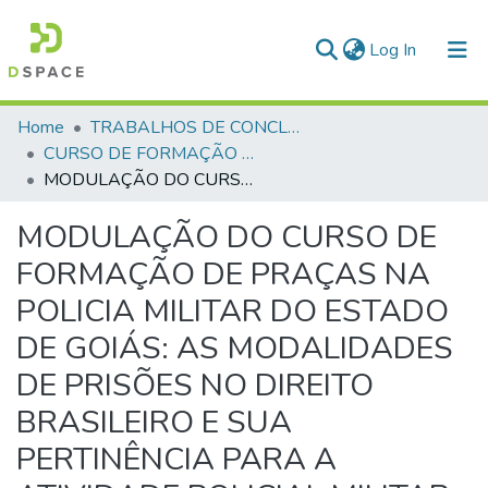
(current)
Log In
Communities & Collections
Home
TRABALHOS DE CONCLUSÃO DE CURSO - CFP (CURSO DE FORMAÇÃO DE PRAÇAS)
CURSO DE FORMAÇÃO DE PRAÇAS - CFP - 2018
All of DSpace
MODULAÇÃO DO CURSO DE FORMAÇÃO DE PRAÇAS NA POLICIA MILITAR DO ESTADO DE GOIÁS: AS MODALIDADES DE PRISÕES NO DIREITO BRASILEIRO E SUA PERTINÊNCIA PARA A ATIVIDADE POLICIAL MILITAR
Statistics
MODULAÇÃO DO CURSO DE
FORMAÇÃO DE PRAÇAS NA
POLICIA MILITAR DO ESTADO
DE GOIÁS: AS MODALIDADES
DE PRISÕES NO DIREITO
BRASILEIRO E SUA
PERTINÊNCIA PARA A