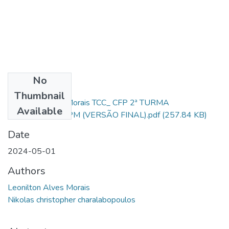
No
Files
Thumbnail
Leonilton Alves Morais TCC_ CFP 2ª TURMA
Available
2023_2024_CAPM (VERSÃO FINAL).pdf
(257.84 KB)
Date
2024-05-01
Authors
Leonilton Alves Morais
Nikolas christopher charalabopoulos