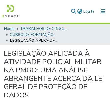
(current)
Log In
Communities & Collections
Home
TRABALHOS DE CONCLUSÃO DE CURSO - CFP (CURSO DE FORMAÇÃO DE PRAÇAS)
CURSO DE FORMAÇÃO DE PRAÇAS - CFP - 2024
All of DSpace
LEGISLAÇÃO APLICADA À ATIVIDADE POLICIAL MILITAR NA PMGO: UMA ANÁLISE ABRANGENTE ACERCA DA LEI GERAL DE PROTEÇÃO DE DADOS
Statistics
LEGISLAÇÃO APLICADA À
ATIVIDADE POLICIAL MILITAR
NA PMGO: UMA ANÁLISE
ABRANGENTE ACERCA DA LEI
GERAL DE PROTEÇÃO DE
DADOS