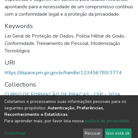
apontando para a necessidade de um compromisso contínuo
com a conformidade legal e a proteção da privacidade.
Keywords
Lei Geral de Proteção de Dados
,
Polícia Militar de Goiás
,
Conformidade
,
Treinamento de Pessoal
,
Modernização
Tecnológica
URI
https://dspace.pm.go.gov.br/handle/123456789/3774
Collections
CURSO DE FORMAÇÃO DE PRAÇAS - CFP - 2024
Coletamos e processamos suas informações pessoais para os
seguintes propósitos:
Autenticação, Preferências,
Full item page
Reconhecimento e Estatísticas
.
Para aprender mais, por favor leia nossa
política de privacidade
.
DSpace software
copyright © 2002-2026
LYRASIS
Cookie
Privacy
End User
Send
Customizar
Recusar
Isso está ok