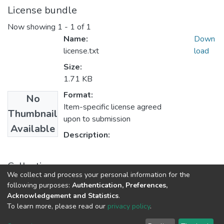
License bundle
Now showing
1 - 1 of 1
Name:
Down
license.txt
load
Size:
1.71 KB
Format:
No
Item-specific license agreed
Thumbnail
upon to submission
Available
Description:
Collections
We collect and process your personal information for the
CURSO DE FORMAÇÃO DE PRAÇAS - CFP - 2024
following purposes:
Authentication, Preferences,
Acknowledgement and Statistics
.
To learn more, please read our
privacy policy
.
DSpace software
copyright © 2002-2026
LYRASIS
Cookie
Privacy
End User
Send