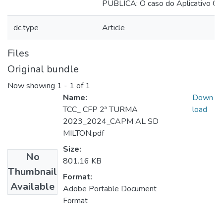
PÚBLICA: O caso do Aplicativo Go
dc.type
Article
Files
Original bundle
Now showing
1 - 1 of 1
Name:
Down
TCC_ CFP 2ª TURMA
load
2023_2024_CAPM AL SD
MILTON.pdf
Size:
No
801.16 KB
Thumbnail
Format:
Available
Adobe Portable Document
Format