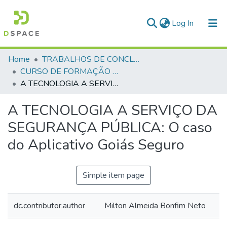
(current)
Log In
Communities & Collections
Home
TRABALHOS DE CONCLUSÃO DE CURSO - CFP (CURSO DE FORMAÇÃO DE PRAÇAS)
CURSO DE FORMAÇÃO DE PRAÇAS - CFP - 2024
All of DSpace
A TECNOLOGIA A SERVIÇO DA SEGURANÇA PÚBLICA: O caso do Aplicativo Goiás Seguro
Statistics
A TECNOLOGIA A SERVIÇO DA
SEGURANÇA PÚBLICA: O caso
do Aplicativo Goiás Seguro
Simple item page
dc.contributor.author
Milton Almeida Bonfim Neto