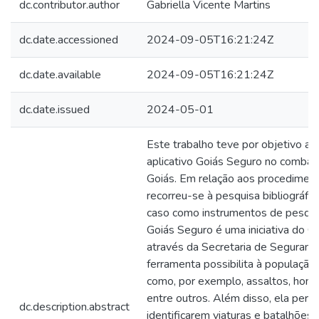
dc.contributor.author
Gabriella Vicente Martins
dc.date.accessioned
2024-09-05T16:21:24Z
dc.date.available
2024-09-05T16:21:24Z
dc.date.issued
2024-05-01
Este trabalho teve por objetivo ana
aplicativo Goiás Seguro no combat
Goiás. Em relação aos procedimen
recorreu-se à pesquisa bibliográfi
caso como instrumentos de pesquis
Goiás Seguro é uma iniciativa do G
através da Secretaria de Segurança
ferramenta possibilita à população
como, por exemplo, assaltos, homic
entre outros. Além disso, ela perm
dc.description.abstract
identificarem viaturas e batalhões 