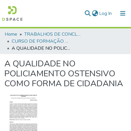
(current)
Log In
Communities & Collections
Home
TRABALHOS DE CONCLUSÃO DE CURSO - CFP (CURSO DE FORMAÇÃO DE PRAÇAS)
CURSO DE FORMAÇÃO DE PRAÇAS - CFP - 2018
All of DSpace
A QUALIDADE NO POLICIAMENTO OSTENSIVO COMO FORMA DE CIDADANIA
Statistics
A QUALIDADE NO
POLICIAMENTO OSTENSIVO
COMO FORMA DE CIDADANIA