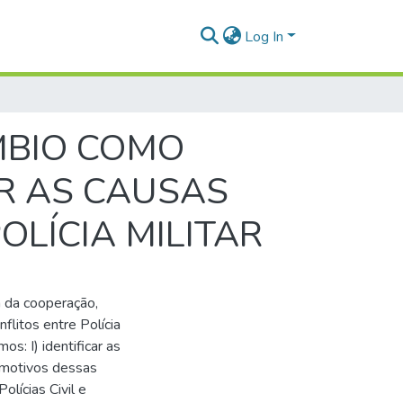
Log In
MBIO COMO
R AS CAUSAS
OLÍCIA MILITAR
ia da cooperação,
flitos entre Polícia
mos: I) identificar as
os motivos dessas
olícias Civil e