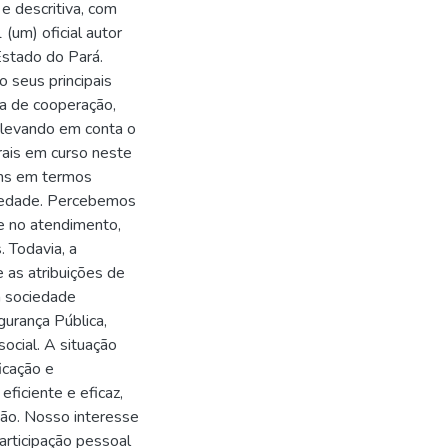
 e descritiva, com
 (um) oficial autor
Estado do Pará.
 seus principais
ta de cooperação,
r, levando em conta o
urais em curso neste
ens em termos
ciedade. Percebemos
de no atendimento,
. Todavia, a
 as atribuições de
a sociedade
gurança Pública,
ocial. A situação
icação e
ficiente e eficaz,
ão. Nosso interesse
articipação pessoal