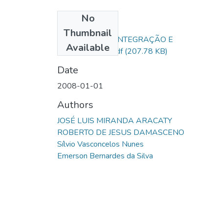
No
Files
Thumbnail
COOPERAÇÃO, INTEGRAÇÃO E
Available
INTERCÂMBIO.pdf
(207.78 KB)
Date
2008-01-01
Authors
JOSÉ LUIS MIRANDA ARACATY
ROBERTO DE JESUS DAMASCENO
Sílvio Vasconcelos Nunes
Emerson Bernardes da Silva