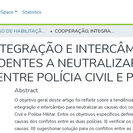
 DSpace
Statistics
CURSO DE HABILITAÇÃO DE OFICIAIS AUXILIARES - CHOA - 2008
COOPERAÇÃO, INTEGRAÇÃO E INTERCÂMBIO COMO PROCESSOS TENDENTES A NEUTRALIZAR AS CAUSAS DOS CONFLITOS ENTRE POLÍCIA CIVIL E POLÍCIA MILITAR
NTEGRAÇÃO E INTERCÂ
DENTES A NEUTRALIZA
NTRE POLÍCIA CIVIL E P
Abstract
O objetivo geral deste artigo foi refletir sobre a tendênc
integração e intercâmbio para neutralizar as causas dos con
Civil e Polícia Militar. Entre os objetivos específicos defini
causas dos conflitos entre as duas polícias; II) verificar 
causas; III) sugestionar solução para os conflitos entre as P