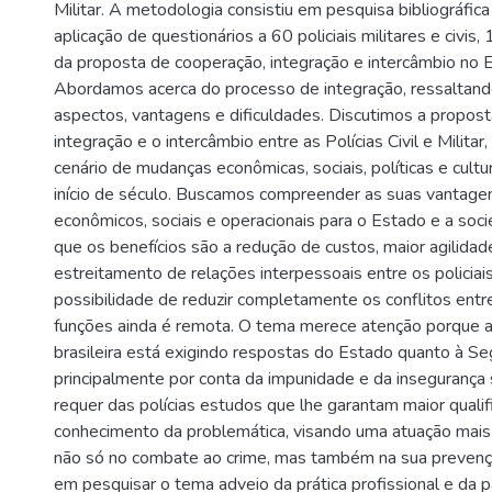
Militar. A metodologia consistiu em pesquisa bibliográfica
aplicação de questionários a 60 policiais militares e civis, 1
da proposta de cooperação, integração e intercâmbio no 
Abordamos acerca do processo de integração, ressaltando
aspectos, vantagens e dificuldades. Discutimos a propos
integração e o intercâmbio entre as Polícias Civil e Milita
cenário de mudanças econômicas, sociais, políticas e cult
início de século. Buscamos compreender as suas vantag
econômicos, sociais e operacionais para o Estado e a so
que os benefícios são a redução de custos, maior agilida
estreitamento de relações interpessoais entre os policiais
possibilidade de reduzir completamente os conflitos entre
funções ainda é remota. O tema merece atenção porque 
brasileira está exigindo respostas do Estado quanto à Se
principalmente por conta da impunidade e da insegurança s
requer das polícias estudos que lhe garantam maior qualif
conhecimento da problemática, visando uma atuação mais e
não só no combate ao crime, mas também na sua prevenç
em pesquisar o tema adveio da prática profissional e da p