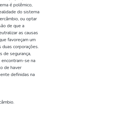
ema é polêmico,
ealidade do sistema
ntercâmbio, ou optar
são de que a
utralizar as causas
da que favoreçam um
s duas corporações.
s de segurança,
s encontram-se na
to de haver
mente definidas na
rcâmbio.