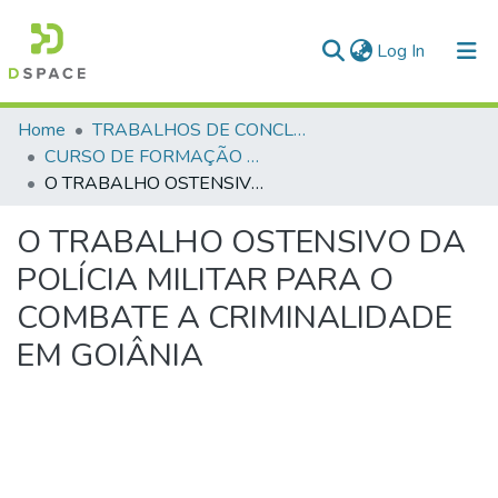
(current)
Log In
Communities & Collections
Home
TRABALHOS DE CONCLUSÃO DE CURSO - CFP (CURSO DE FORMAÇÃO DE PRAÇAS)
CURSO DE FORMAÇÃO DE PRAÇAS - CFP - 2023
All of DSpace
O TRABALHO OSTENSIVO DA POLÍCIA MILITAR PARA O COMBATE A CRIMINALIDADE EM GOIÂNIA
Statistics
O TRABALHO OSTENSIVO DA
POLÍCIA MILITAR PARA O
COMBATE A CRIMINALIDADE
EM GOIÂNIA