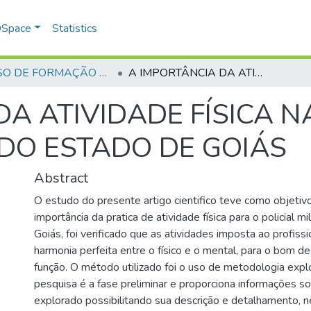
 DSpace
Statistics
CURSO DE FORMAÇÃO DE PRAÇAS - CFP - 2018
A IMPORTÂNCIA DA ATIVIDADE FÍSICA NA ATIVIDADE DA POLÍCIA MILITAR DO ESTADO DE GOIÁS
A ATIVIDADE FÍSICA N
 DO ESTADO DE GOIÁS
Abstract
O estudo do presente artigo cientifico teve como objetiv
importância da pratica de atividade física para o policial m
Goiás, foi verificado que as atividades imposta ao profiss
harmonia perfeita entre o físico e o mental, para o bom 
função. O método utilizado foi o uso de metodologia explo
pesquisa é a fase preliminar e proporciona informações so
explorado possibilitando sua descrição e detalhamento, n