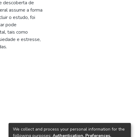
 e descoberta de
eral assume a forma
uir o estudo, foi
itar pode
al, tais como
nsiedade e estresse,
das.
We collect and process your personal information for the
following purposes:
Authentication, Preferences,