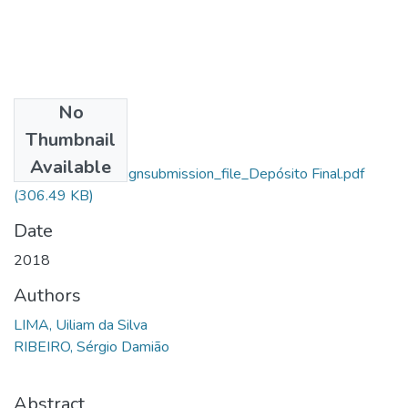
No
Files
Thumbnail
Uiliam Da Silva
Available
Lima_14927_assignsubmission_file_Depósito Final.pdf
(306.49 KB)
Date
2018
Authors
LIMA, Uiliam da Silva
RIBEIRO, Sérgio Damião
Abstract