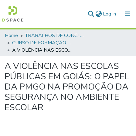
(current)
Log In
Communities & Collections
Home
TRABALHOS DE CONCLUSÃO DE CURSO - CFP (CURSO DE FORMAÇÃO DE PRAÇAS)
CURSO DE FORMAÇÃO DE PRAÇAS - CFP - 2018
All of DSpace
A VIOLÊNCIA NAS ESCOLAS PÚBLICAS EM GOIÁS: O PAPEL DA PMGO NA PROMOÇÃO DA SEGURANÇA NO AMBIENTE ESCOLAR
Statistics
A VIOLÊNCIA NAS ESCOLAS
PÚBLICAS EM GOIÁS: O PAPEL
DA PMGO NA PROMOÇÃO DA
SEGURANÇA NO AMBIENTE
ESCOLAR