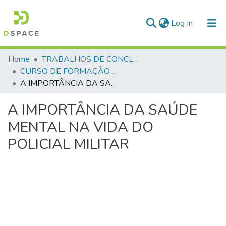
(current)
Log In
Communities & Collections
Home
TRABALHOS DE CONCLUSÃO DE CURSO - CFP (CURSO DE FORMAÇÃO DE PRAÇAS)
CURSO DE FORMAÇÃO DE PRAÇAS - CFP - 2024
All of DSpace
A IMPORTÂNCIA DA SAÚDE MENTAL NA VIDA DO POLICIAL MILITAR
Statistics
A IMPORTÂNCIA DA SAÚDE
MENTAL NA VIDA DO
POLICIAL MILITAR