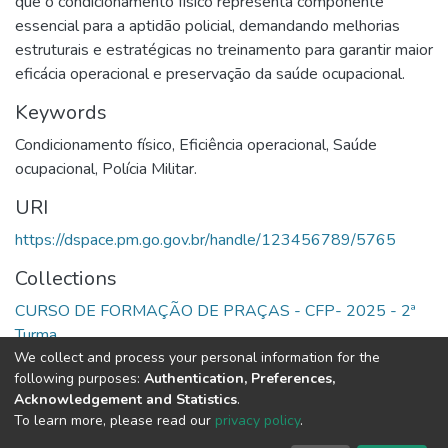
que o condicionamento físico representa componente
essencial para a aptidão policial, demandando melhorias
estruturais e estratégicas no treinamento para garantir maior
eficácia operacional e preservação da saúde ocupacional.
Keywords
Condicionamento físico
,
Eficiência operacional
,
Saúde
ocupacional
,
Polícia Militar.
URI
https://dspace.pm.go.gov.br/handle/123456789/5765
Collections
CURSO DE FORMAÇÃO DE PRAÇAS - CFP- 2025 - 2ª
Turma
We collect and process your personal information for the
following purposes:
Authentication, Preferences,
Full item page
Acknowledgement and Statistics
.
To learn more, please read our
privacy policy
.
DSpace software
copyright © 2002-2026
LYRASIS