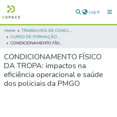
(current)
Log In
Communities & Collections
Home
TRABALHOS DE CONCLUSÃO DE CURSO - CFP (CURSO DE FORMAÇÃO DE PRAÇAS)
CURSO DE FORMAÇÃO DE PRAÇAS - CFP- 2025 - 2ª Turma
All of DSpace
CONDICIONAMENTO FÍSICO DA TROPA: impactos na eficiência operacional e saúde dos policiais da PMGO
Statistics
CONDICIONAMENTO FÍSICO
DA TROPA: impactos na
eficiência operacional e saúde
dos policiais da PMGO