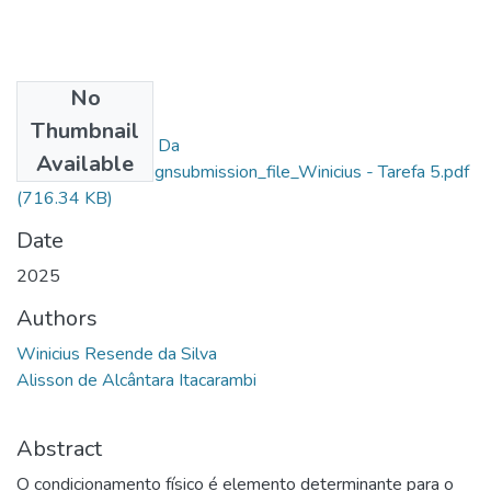
No
Files
Thumbnail
Winicius Resende Da
Available
Silva_76975_assignsubmission_file_Winicius - Tarefa 5.pdf
(716.34 KB)
Date
2025
Authors
Winicius Resende da Silva
Alisson de Alcântara Itacarambi
Abstract
O condicionamento físico é elemento determinante para o