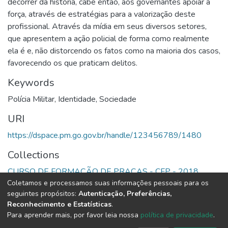
decorrer da história, cabe então, aos governantes apoiar a
força, através de estratégias para a valorização deste
profissional. Através da mídia em seus diversos setores,
que apresentem a ação policial de forma como realmente
ela é e, não distorcendo os fatos como na maioria dos casos,
favorecendo os que praticam delitos.
Keywords
Polícia Militar
,
Identidade
,
Sociedade
URI
https://dspace.pm.go.gov.br/handle/123456789/1480
Collections
CURSO DE FORMAÇÃO DE PRAÇAS - CFP - 2018
Coletamos e processamos suas informações pessoais para os
seguintes propósitos:
Autenticação, Preferências,
Full item page
Reconhecimento e Estatísticas
.
Para aprender mais, por favor leia nossa
política de privacidade
.
DSpace software
copyright © 2002-2026
LYRASIS