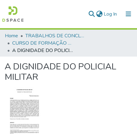
(current)
Log In
Communities & Collections
Home
TRABALHOS DE CONCLUSÃO DE CURSO - CFP (CURSO DE FORMAÇÃO DE PRAÇAS)
CURSO DE FORMAÇÃO DE PRAÇAS - CFP - 2018
All of DSpace
A DIGNIDADE DO POLICIAL MILITAR
Statistics
A DIGNIDADE DO POLICIAL
MILITAR