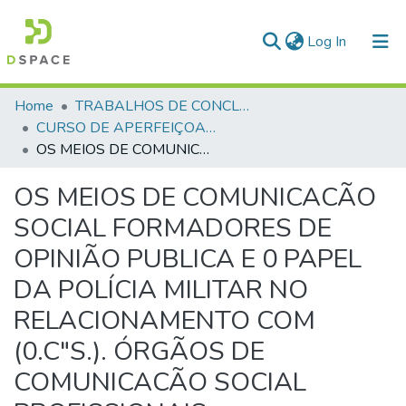
(current)
Log In
Communities & Collections
Home
TRABALHOS DE CONCLUSÃO DE CURSO - CAO (CURSO DE APERFEIÇOAMENTO DE OFICIAIS)
CURSO DE APERFEIÇOAMENTO DE OFICIAIS - CAO - 1993
All of DSpace
OS MEIOS DE COMUNICACÃO SOCIAL FORMADORES DE OPINIÃO PUBLICA E 0 PAPEL DA POLÍCIA MILITAR NO RELACIONAMENTO COM (0.C"S.). ÓRGÃOS DE COMUNICACÃO SOCIAL PROFISSIONAIS
Statistics
OS MEIOS DE COMUNICACÃO
SOCIAL FORMADORES DE
OPINIÃO PUBLICA E 0 PAPEL
DA POLÍCIA MILITAR NO
RELACIONAMENTO COM
(0.C"S.). ÓRGÃOS DE
COMUNICACÃO SOCIAL