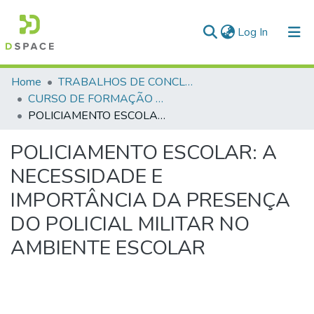
(current)
Log In
Communities & Collections
Home
TRABALHOS DE CONCLUSÃO DE CURSO - CFP (CURSO DE FORMAÇÃO DE PRAÇAS)
CURSO DE FORMAÇÃO DE PRAÇAS - CFP - 2024
All of DSpace
POLICIAMENTO ESCOLAR: A NECESSIDADE E IMPORTÂNCIA DA PRESENÇA DO POLICIAL MILITAR NO AMBIENTE ESCOLAR
Statistics
POLICIAMENTO ESCOLAR: A
NECESSIDADE E
IMPORTÂNCIA DA PRESENÇA
DO POLICIAL MILITAR NO
AMBIENTE ESCOLAR