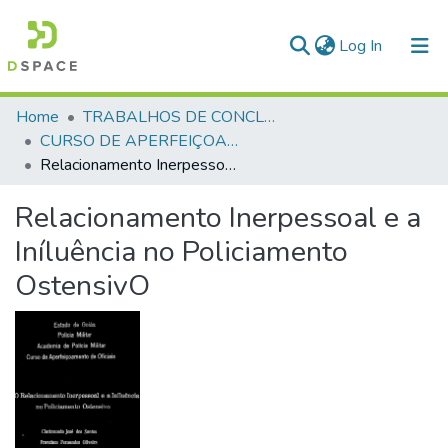
(current)
Log In
Communities & Collections
Home
TRABALHOS DE CONCLUSÃO DE CURSO - CAO (CURSO DE APERFEIÇOAMENTO DE OFICIAIS)
CURSO DE APERFEIÇOAMENTO DE OFICIAIS - CAO - 1999
All of DSpace
Relacionamento Inerpessoal e a Iníluência no Policiamento OstensivO
Statistics
Relacionamento Inerpessoal e a
Iníluência no Policiamento
OstensivO