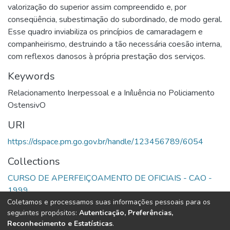
valorização do superior assim compreendido e, por
conseqüência, subestimação do subordinado, de modo geral.
Esse quadro inviabiliza os princípios de camaradagem e
companheirismo, destruindo a tão necessária coesão interna,
com reflexos danosos à própria prestação dos serviços.
Keywords
Relacionamento Inerpessoal e a Iníluência no Policiamento
OstensivO
URI
https://dspace.pm.go.gov.br/handle/123456789/6054
Collections
CURSO DE APERFEIÇOAMENTO DE OFICIAIS - CAO -
1999
Coletamos e processamos suas informações pessoais para os
seguintes propósitos:
Autenticação, Preferências,
Full item page
Reconhecimento e Estatísticas
.