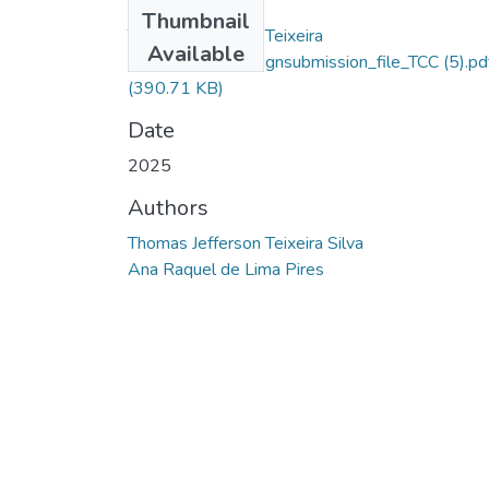
Files
Thumbnail
Thomas Jefferson Teixeira
Available
Silva_77056_assignsubmission_file_TCC (5).pd
(390.71 KB)
Date
2025
Authors
Thomas Jefferson Teixeira Silva
Ana Raquel de Lima Pires