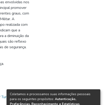
oas envolvidas nos
rincipal promover
erentes graus, com
Militar. A
po realizada com
indicam que a
ara a diminuição da
quais são reflexo
ais de segurança.
ça.
Coletamos e processamos suas informações pessoais
 Turma
para os seguintes propósitos:
Autenticação,
Preferências, Reconhecimento e Estatísticas
.