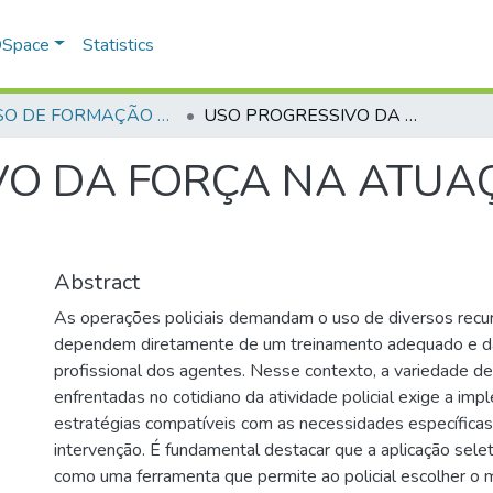
 DSpace
Statistics
CURSO DE FORMAÇÃO DE PRAÇAS - CFP- 2025 - 2ª Turma
USO PROGRESSIVO DA FORÇA NA ATUAÇÃO POLICIAL MILITAR
O DA FORÇA NA ATUAÇ
Abstract
As operações policiais demandam o uso de diversos recur
dependem diretamente de um treinamento adequado e da
profissional dos agentes. Nesse contexto, a variedade de
enfrentadas no cotidiano da atividade policial exige a im
estratégias compatíveis com as necessidades específicas
intervenção. É fundamental destacar que a aplicação selet
como uma ferramenta que permite ao policial escolher o