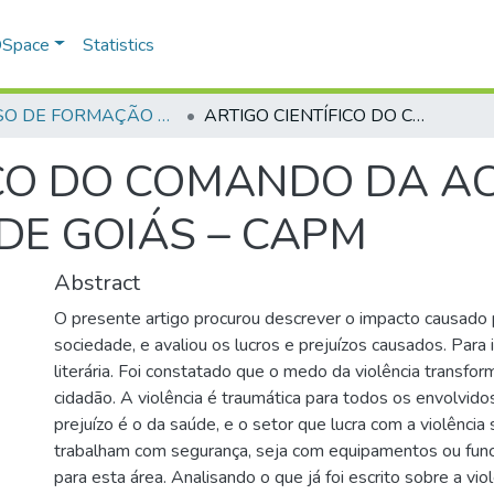
 DSpace
Statistics
CURSO DE FORMAÇÃO DE PRAÇAS - CFP - 2018
ARTIGO CIENTÍFICO DO COMANDO DA ACADEMIA DA POLÍCIA MILITAR DE GOIÁS – CAPM
ICO DO COMANDO DA A
 DE GOIÁS – CAPM
Abstract
O presente artigo procurou descrever o impacto causado p
sociedade, e avaliou os lucros e prejuízos causados. Para i
literária. Foi constatado que o medo da violência transfor
cidadão. A violência é traumática para todos os envolvido
prejuízo é o da saúde, e o setor que lucra com a violência
trabalham com segurança, seja com equipamentos ou funci
para esta área. Analisando o que já foi escrito sobre a vio