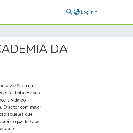
Log In
CADEMIA DA
ela violência na
sso foi feita revisão
mou a vida do
s. O setor com maior
 são aqueles que
onário qualificados
lência e