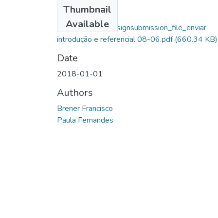
Files
Thumbnail
Brener Francisco
Available
Couto_10271_assignsubmission_file_enviar
introdução e referencial 08-06.pdf
(660.34 KB)
Date
2018-01-01
Authors
Brener Francisco
Paula Fernandes