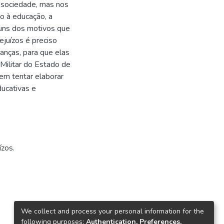
a sociedade, mas nos
o à educação, a
guns dos motivos que
ejuízos é preciso
rianças, para que elas
 Militar do Estado de
em tentar elaborar
ucativas e
ízos.
We collect and process your personal information for the
following purposes:
Authentication, Preferences,