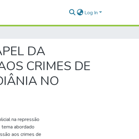
Log In
APEL DA
 AOS CRIMES DE
OIÂNIA NO
licial na repressão
 O tema abordado
ressão aos crimes de