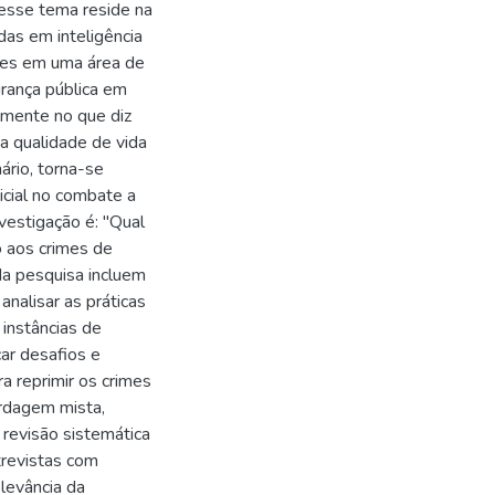
desse tema reside na
as em inteligência
imes em uma área de
urança pública em
lmente no que diz
a qualidade de vida
ário, torna-se
licial no combate a
vestigação é: "Qual
ão aos crimes de
da pesquisa incluem
 analisar as práticas
instâncias de
car desafios e
ra reprimir os crimes
rdagem mista,
 revisão sistemática
ntrevistas com
levância da