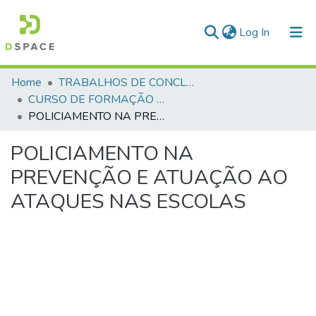
(current)
Log In
Communities & Collections
Home
TRABALHOS DE CONCLUSÃO DE CURSO - CFP (CURSO DE FORMAÇÃO DE PRAÇAS)
CURSO DE FORMAÇÃO DE PRAÇAS - CFP - 2024
All of DSpace
POLICIAMENTO NA PREVENÇÃO E ATUAÇÃO AO ATAQUES NAS ESCOLAS
Statistics
POLICIAMENTO NA
PREVENÇÃO E ATUAÇÃO AO
ATAQUES NAS ESCOLAS