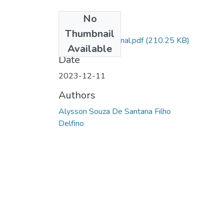
No
Files
Thumbnail
TCC - conclusão final.pdf
(210.25 KB)
Available
Date
2023-12-11
Authors
Alysson Souza De Santana Filho
Delfino