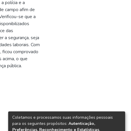
a polícia e a
de campo afim de
erificou-se que a
isponibilizados
nce das
r a segurança, seja
idades laborais. Com
o, ficou comprovado
s acima, o que
ça pública.
Coletamos e processamos suas informações pessoais
para os seguintes propósitos:
Autenticação,
Preferências, Reconhecimento e Estatísticas
.