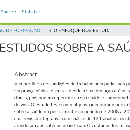
 DSpace
Statistics
CURSO DE FORMAÇÃO DE PRAÇAS - CFP - 2018
O ENFOQUE DOS ESTUDOS SOBRE A SAÚDE DO POLICIAL MILITAR
ESTUDOS SOBRE A SAÚ
Abstract
A importância de condições de trabalho adequadas aos pr
segurança pública é crucial, desde a sua formação até as 
diárias, pois podem repercutir na sua saúde e compromete
de vida. O estudo teve como objetivo identificar o perfil 
sobre a saúde do policial militar no período de 2008 a 2
uma revisão integrativa com análise de 12 trabalhos cient
atenderam aos critérios de inclusão. Os estudos foram a