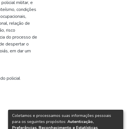
olicial militar, e
teísmo, condições
 ocupacionais,
onal, relação de
o, risco
ncia do processo de
m de despertar o
oiás, em dar um
do policial
Coletamos e processamos suas informações pessoais
para os seguintes propósitos:
Autenticação,
Preferências, Reconhecimento e Estatísticas
.