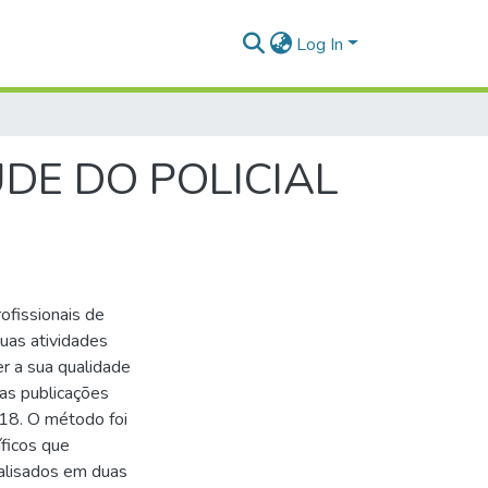
Log In
DE DO POLICIAL
ofissionais de
suas atividades
r a sua qualidade
das publicações
018. O método foi
íficos que
nalisados em duas