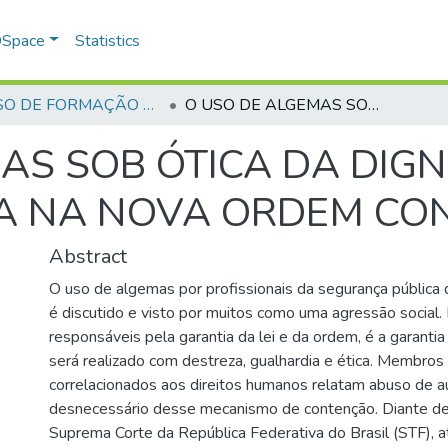
 DSpace
Statistics
CURSO DE FORMAÇÃO DE PRAÇAS - CFP - 2018
O USO DE ALGEMAS SOB ÓTICA DA DIGNIDADE DA PESSOA HUMANA NA NOVA ORDEM CONSTITUCIONAL
AS SOB ÓTICA DA DIG
 NA NOVA ORDEM CON
Abstract
O uso de algemas por profissionais da segurança pública d
é discutido e visto por muitos como uma agressão social.
responsáveis pela garantia da lei e da ordem, é a garanti
será realizado com destreza, gualhardia e ética. Membros
correlacionados aos direitos humanos relatam abuso de a
desnecessário desse mecanismo de contenção. Diante de 
Suprema Corte da República Federativa do Brasil (STF), a