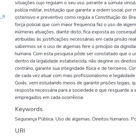
situações cujo regulam o seu uso, perante a súmula vincu
polícia militar, instituição que garante a ordem social, por
_fi
ostensivo e preventivo como regula a Constituição do Bra
força policial que com maior frequencia faz o uso de alg
inúmeras atuações, diante disto, fica exposta as consequê
atribuídas às justificações necessárias em cada prisão rea
sabermos se o uso de algemas fere o princípio da dignid
humana. Com esta pesquisa pôde ser constatado que o 
dentro da legalidade estabelecida, não degrine os direit
contrário, garante sua integridade física e de terceiros. 
de cada vez atuar com mais profissionalismo e legalidade a
Goiás, vem estudando meios de garantir prisões legais, q
resposta necessária para a sociedade e que resguarde a a
empregados em cada ocorrência.
Keywords
Segurança Pública. Uso de algemas. Direitos humanos. Polí
URI