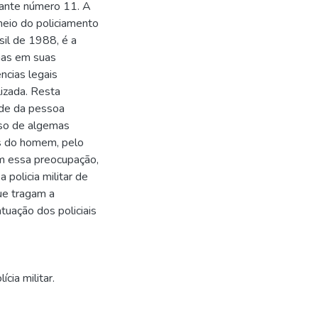
lante número 11. A
 meio do policiamento
sil de 1988, é a
emas em suas
ncias legais
lizada. Resta
ade da pessoa
uso de algemas
os do homem, pelo
Com essa preocupação,
 policia militar de
ue tragam a
tuação dos policiais
cia militar.